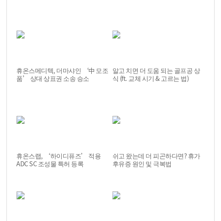
휴온스메디텍, 더마샤인 ‘中 모조
알고 치면 더 도움 되는 골프공 상
품’ 상대 상표권 소송 승소
식 (ft. 교체 시기 & 고르는 법)
휴온스랩, ‘하이디퓨즈’ 적용
쉬고 왔는데 더 피곤하다면? 휴가
ADC SC 조성물 특허 등록
후유증 원인 및 극복법