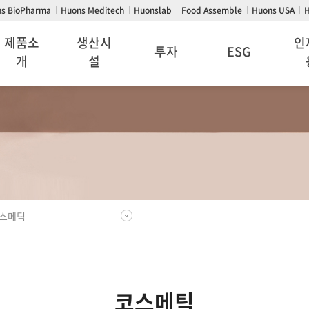
s BioPharma
Huons Meditech
Huonslab
Food Assemble
Huons USA
H
제품소
생산시
인
투자
ESG
개
설
코스메틱
논산공장
주가정보
E/
환경
메틱 카달로그
인천공장
공시정보
S/
사회
글라스
재무정보
G/
지배구조
IR NEWS
스메틱
코스메틱