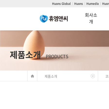
주메뉴 바로가기
컨텐츠 바로가기
Huons Global
Huons
Humedix
Huon
회사소
개
CEO 인사말
회사개요
코스
제품소개
PRODUCTS
경영이념
회사연혁
제품소개
코
CI
지식재산권
인증현황